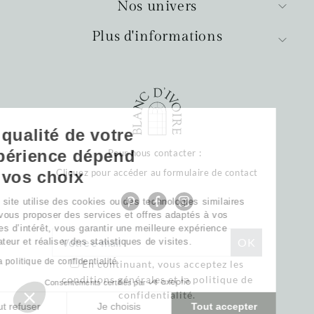
Nos univers
Plus d'informations
La qualité de votre
expérience dépend
Pour nous contacter :
Cliquez pour accéder au formulaire de contact
de vos choix
Notre site utilise des cookies ou des technologies similaires
pour vous proposer des services et offres adaptés à vos
centres d’intérêt, vous garantir une meilleure expérience
utilisateur et réaliser des statistiques de visites.
Lire la politique de confidentialité
En continuant, vous acceptez les
conditions générales et la politique de
Consentements certifiés par
confidentialité.
Tout refuser
Je choisis
Tout accepter