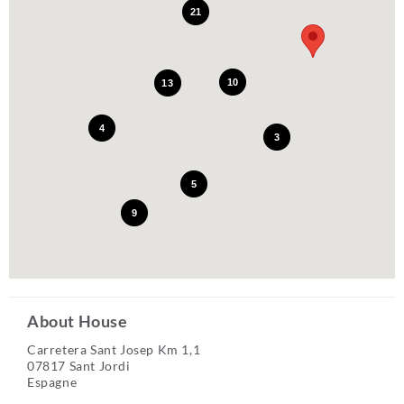
21
10
13
4
3
5
9
About House
Carretera Sant Josep Km 1,1
07817 Sant Jordi
Espagne