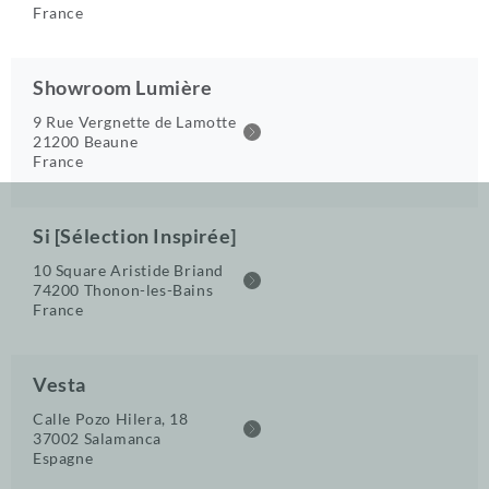
France
Showroom Lumière
9 Rue Vergnette de Lamotte
21200 Beaune
France
Si [Sélection Inspirée]
10 Square Aristide Briand
74200 Thonon-les-Bains
France
Vesta
Calle Pozo Hilera, 18
37002 Salamanca
Espagne