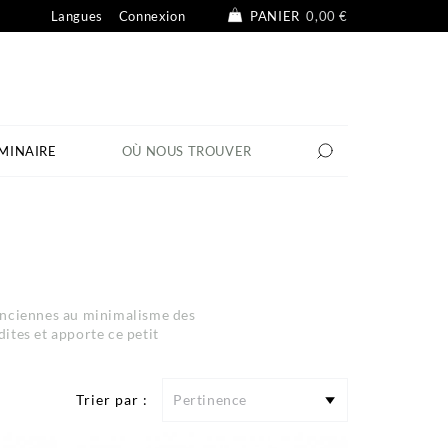
Langues
Connexion
PANIER
0,00 €
MINAIRE
OÙ NOUS TROUVER
 anciennes au minimalisme des
ites et apporte ce petit
Trier par :
Pertinence