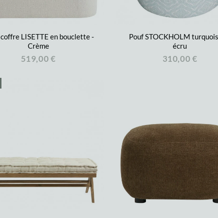
coffre LISETTE en bouclette -
Pouf STOCKHOLM turquois
Crème
écru
519,00 €
310,00 €