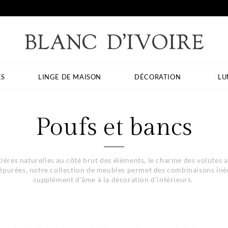
ES
LINGE DE MAISON
DÉCORATION
LU
Poufs et bancs
ières naturelles au côté brut des éléments, le charme des volutes
purées, notre collection de meubles permet des combinaisons inéd
supplément d'âme à la décoration d'intérieurs.