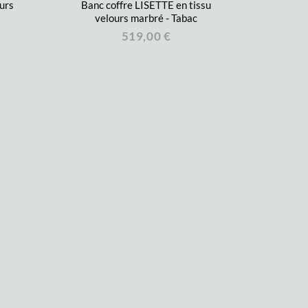
urs
Banc coffre LISETTE en tissu
velours marbré - Tabac
519,00 €