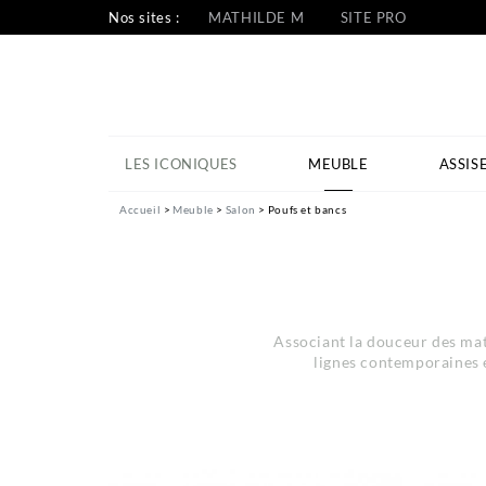
Nos sites :
MATHILDE M
SITE PRO
LES ICONIQUES
MEUBLE
ASSIS
Accueil
Meuble
Salon
Poufs et bancs
Associant la douceur des mat
lignes contemporaines é