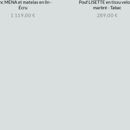
c MENA et matelas en lin -
Pouf LISETTE en tissu velo
Écru
marbré - Tabac
1 119,00 €
289,00 €