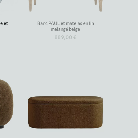
e et
Banc PAUL et matelas en lin
mélangé beige
889,00 €