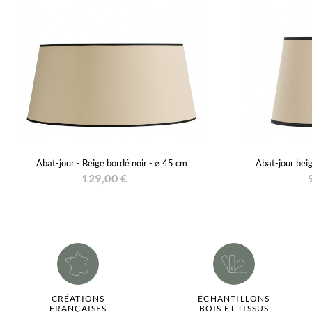
Abat-jour - Beige bordé noir - ⌀ 45 cm
Abat-jour bei
129,00 €
CRÉATIONS
ÉCHANTILLONS
FRANÇAISES
BOIS ET TISSUS