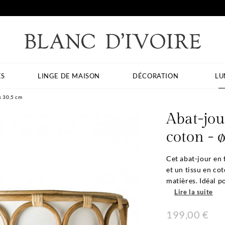
ES
LINGE DE MAISON
DÉCORATION
LU
x 30,5 cm
Abat-jou
coton - 
Cet abat-jour en 
et un tissu en co
matières. Idéal po
Lire la suite
199,00 €