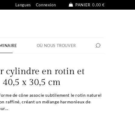
Langues
Connexion
PANIER
0,00 €
MINAIRE
OÙ NOUS TROUVER
r cylindre en rotin et
ø 40,5 x 30,5 cm
forme de cône associe subtilement le rotin naturel
ton raffiné, créant un mélange harmonieux de
ur...