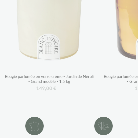
Bougie parfumée en verre crème - Jardin de Néroli
Bougie parfumée e
- Grand modèle - 1,5 kg
- Gran
149,00 €
1