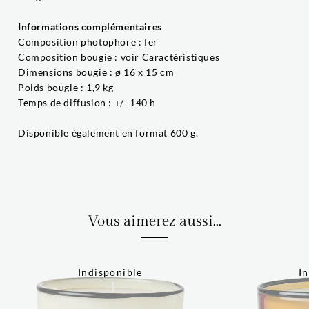
Informations complémentaires
Composition photophore : fer
Composition bougie : voir Caractéristiques
Dimensions bougie : ø 16 x 15 cm
Poids bougie : 1,9 kg
Temps de diffusion : +/- 140 h
Disponible également en format 600 g.
Vous aimerez aussi...
Indisponible
I