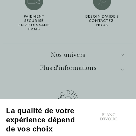
PAIEMENT
BESOIN D'AIDE ?
SÉCURISÉ
CONTACTEZ-
EN 3 FOIS SANS
NOUS
FRAIS
Nos univers
Plus d'informations
La qualité de votre
expérience dépend
Pour nous contacter :
Cliquez pour accéder au formulaire de contact
de vos choix