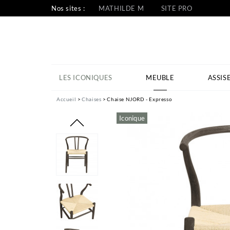
Nos sites :
MATHILDE M
SITE PRO
LES ICONIQUES
MEUBLE
ASSIS
Accueil
Chaises
Chaise NJORD - Expresso
Iconique