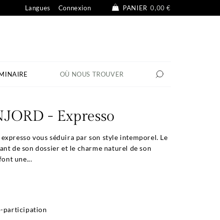
Langues
Connexion
PANIER
0,00 €
MINAIRE
OÙ NOUS TROUVER
NJORD - Expresso
expresso vous séduira par son style intemporel. Le
nt de son dossier et le charme naturel de son
font une...
-participation