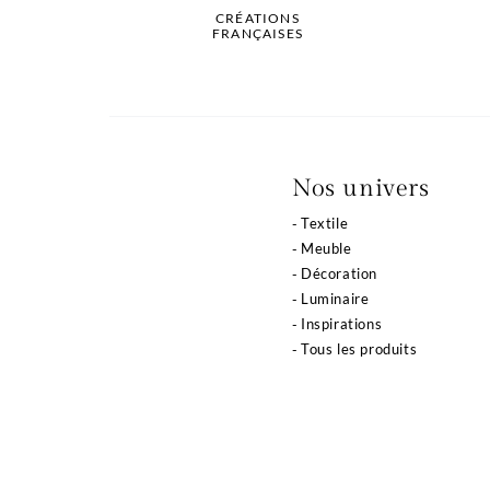
CRÉATIONS
FRANÇAISES
La qualité de votre
Nos univers
expérience dépend
Textile
de vos choix
Meuble
Décoration
Notre site utilise des cookies ou des technologies
Luminaire
similaires pour vous proposer des services et offres
adaptés à vos centres d’intérêt, vous garantir une meilleure
Inspirations
expérience utilisateur et réaliser des statistiques de
Tous les produits
visites.
Lire la politique de confidentialité
Consentements certifiés par
Tout refuser
Je choisis
Tout accepter