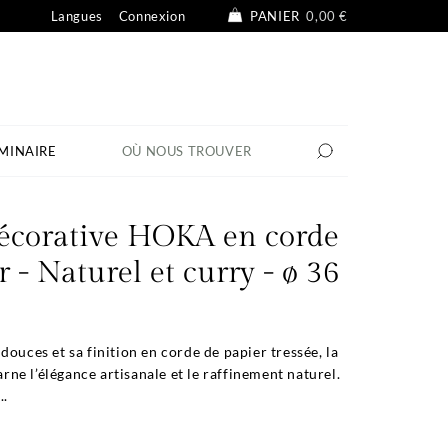
Langues
Connexion
PANIER
0,00 €
MINAIRE
OÙ NOUS TROUVER
écorative HOKA en corde
r - Naturel et curry - ø 36
douces et sa finition en corde de papier tressée, la
e l’élégance artisanale et le raffinement naturel.
..