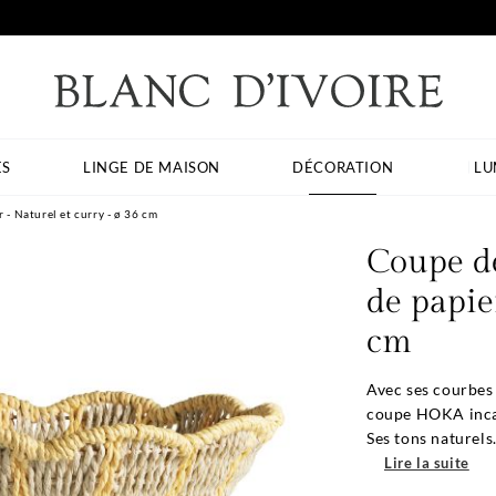
ES
LINGE DE MAISON
DÉCORATION
LU
- Naturel et curry - ø 36 cm
Coupe d
de papie
cm
Avec ses courbes 
coupe HOKA incarn
Ses tons naturels.
Lire la suite