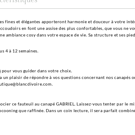
ctéristiques
gnes fines et élégantes apporteront harmonie et douceur à votre int
accoudoirs en font une assise des plus confortables, que vous ne vou
e ambiance cosy dans votre espace de vie. Sa structure et ses pieds
us 4 à 12 semaines.
é
pour vous guider dans votre choix.
fera un plaisir de répondre à vos questions concernant nos canapés
boutique@blancdivoire.com.
ocier ce fauteuil au canapé GABRIEL. Laissez-vous tenter par le mix
ooning que raffinée. Dans un coin lecture, il sera parfait combiné à