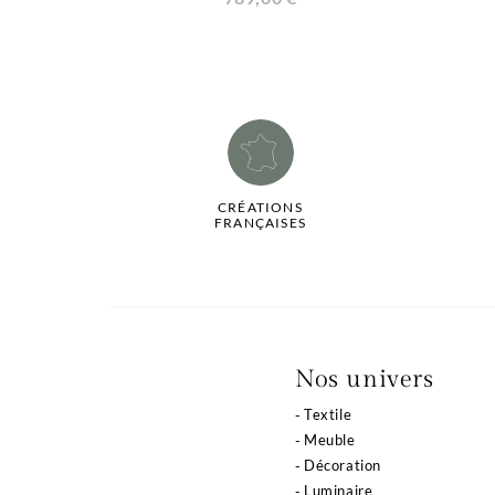
CRÉATIONS
FRANÇAISES
La qualité de votre
Nos univers
expérience dépend
Textile
de vos choix
Meuble
Décoration
Notre site utilise des cookies ou des technologies
Luminaire
similaires pour vous proposer des services et offres