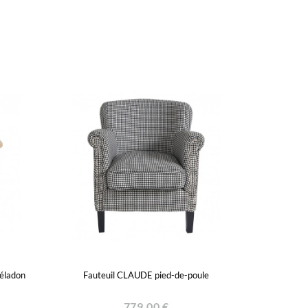
céladon
Fauteuil CLAUDE pied-de-poule
779,00 €