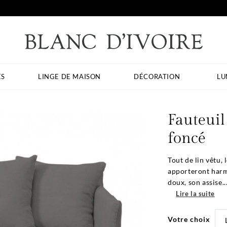
ES
LINGE DE MAISON
DÉCORATION
LU
Fauteuil
foncé
Tout de lin vêtu, 
apporteront harm
doux, son assise..
Lire la suite
Votre choix