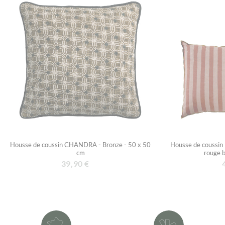
Housse de coussin CHANDRA - Bronze - 50 x 50
Housse de coussin
cm
rouge b
39,90 €