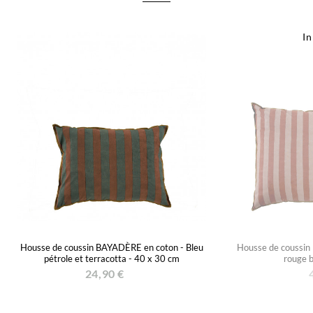
I
Housse de coussin BAYADÈRE en coton - Bleu
Housse de coussin
pétrole et terracotta - 40 x 30 cm
rouge b
24,90 €