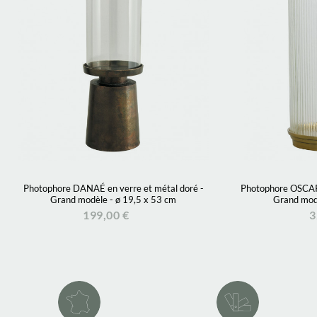
Photophore DANAÉ en verre et métal doré -
Photophore OSCAR e
Grand modèle - ø 19,5 x 53 cm
Grand modè
199,00 €
3