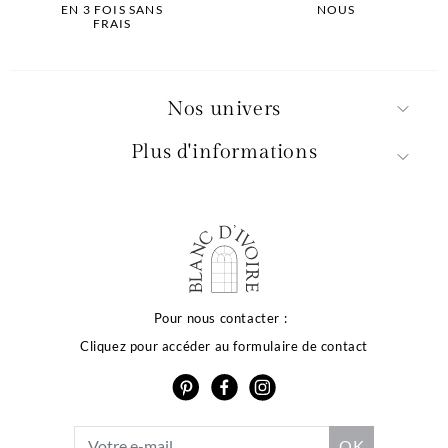
EN 3 FOIS SANS
NOUS
FRAIS
Nos univers
Plus d'informations
 qualité de votre
xpérience dépend
Pour nous contacter :
Cliquez pour accéder au formulaire de contact
 vos choix
e site utilise des cookies ou des technologies similaires
r vous proposer des services et offres adaptés à vos
res d’intérêt, vous garantir une meilleure expérience
isateur et réaliser des statistiques de visites.