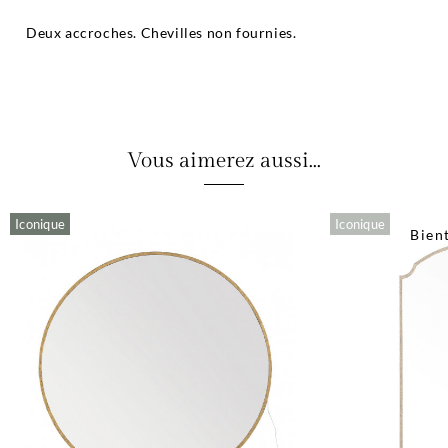
Deux accroches. Chevilles non fournies.
Vous aimerez aussi...
Iconique
Iconique
Bien