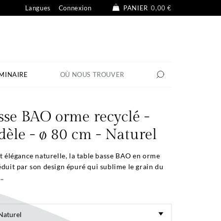
Langues
Connexion
PANIER
0,00 €
MINAIRE
OÙ NOUS TROUVER
sse BAO orme recyclé -
dèle - ø 80 cm - Naturel
et élégance naturelle, la table basse BAO en orme
éduit par son design épuré qui sublime le grain du
..