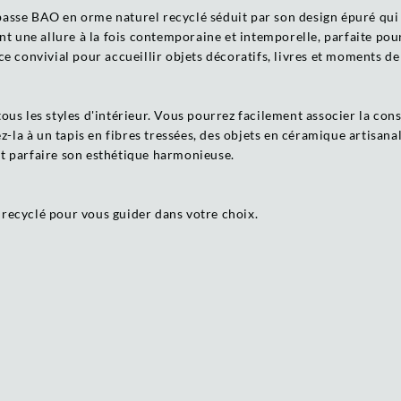
e basse BAO en orme naturel recyclé séduit par son design épuré qui
ent une allure à la fois contemporaine et intemporelle, parfaite po
e convivial pour accueillir objets décoratifs, livres et moments de
us les styles d'intérieur. Vous pourrez facilement associer la cons
ez-la à un tapis en fibres tressées, des objets en céramique artisan
t parfaire son esthétique harmonieuse.
recyclé pour vous guider dans votre choix.