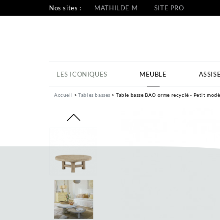
Nos sites :
MATHILDE M
SITE PRO
LES ICONIQUES
MEUBLE
ASSIS
Accueil
Tables basses
Table basse BAO orme recyclé - Petit modèl