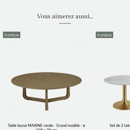
Vous aimerez aussi...
Iconique
Iconique
Table basse MAXINE ronde - Grand modèle - ø
Set de 2 ta
100 x 30 cm