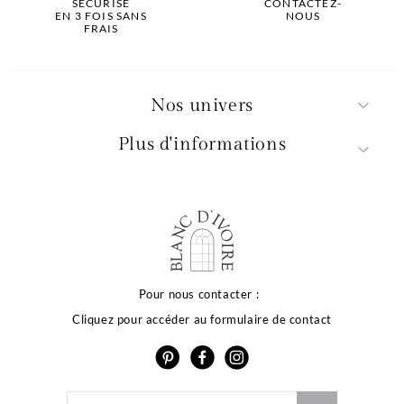
SÉCURISÉ
CONTACTEZ-
EN 3 FOIS SANS
NOUS
FRAIS
Nos univers
Plus d'informations
La qualité de votre
expérience dépend
Pour nous contacter :
Cliquez pour accéder au formulaire de contact
de vos choix
otre site utilise des cookies ou des technologies similaires
our vous proposer des services et offres adaptés à vos
entres d’intérêt, vous garantir une meilleure expérience