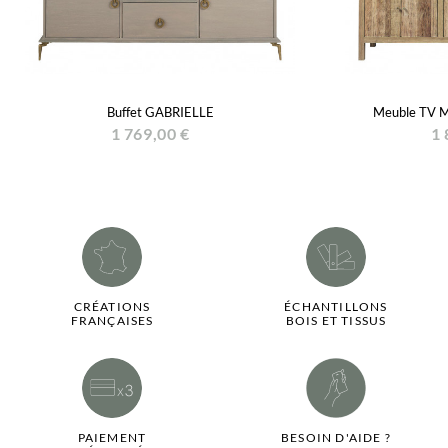
Buffet GABRIELLE
Meuble TV M
1 769,00 €
1 
CRÉATIONS
ÉCHANTILLONS
FRANÇAISES
BOIS ET TISSUS
PAIEMENT
BESOIN D'AIDE ?