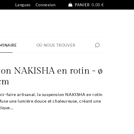
Langues
Connexion
PANIER
0,00 €
MINAIRE
OÙ NOUS TROUVER
ion NAKISHA en rotin - ø
 cm
r-faire artisanal, la suspension NAKISHA en rotin
ffuse une lumière douce et chaleureuse, créant une
ique...