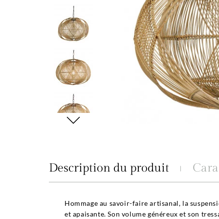
Description du produit
Cara
Hommage au savoir-faire artisanal, la suspens
et apaisante. Son volume généreux et son tress