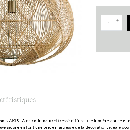
ctéristiques
ion NAKISHA en rotin naturel tressé diffuse une lumière douce et
age ajouré en font une pièce maîtresse de la décoration, idéale po