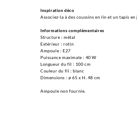
Inspiration déco
Associez-la à des coussins en lin et un tapis en
Informations complémentaires
Structure : métal
Extérieur : rotin
Ampoule : E27
Puissance maximale : 40 W
Longueur du fil : 100 cm
Couleur du fil : blanc
Dimensions : ø 65 x H. 48 cm
Ampoule non fournie.