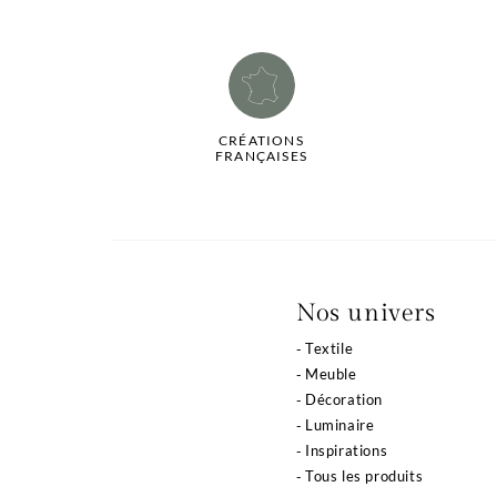
CRÉATIONS
FRANÇAISES
La qualité de votre
Nos univers
expérience dépend
Textile
de vos choix
Meuble
Décoration
Notre site utilise des cookies ou des technologies
Luminaire
similaires pour vous proposer des services et offres
adaptés à vos centres d’intérêt, vous garantir une meilleure
Inspirations
expérience utilisateur et réaliser des statistiques de
Tous les produits
visites.