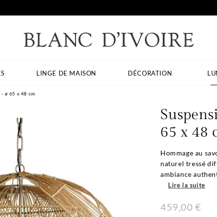
ES
LINGE DE MAISON
DÉCORATION
LU
- ø 65 x 48 cm
Suspens
65 x 48
Hommage au savoi
naturel tressé di
ambiance authent
Lire la suite
459,00 €