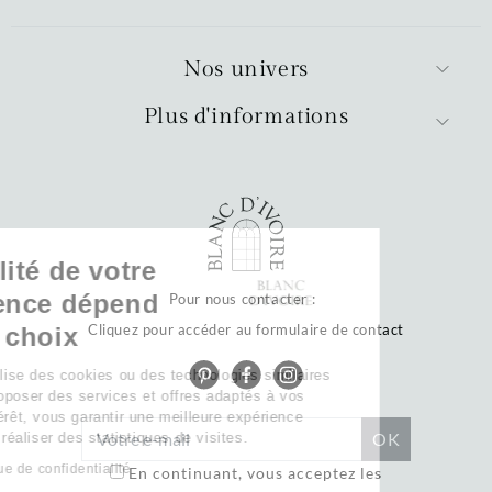
Nos univers
Plus d'informations
La qualité de votre
expérience dépend
Pour nous contacter :
Cliquez pour accéder au formulaire de contact
de vos choix
Notre site utilise des cookies ou des technologies similaires
pour vous proposer des services et offres adaptés à vos
centres d’intérêt, vous garantir une meilleure expérience
utilisateur et réaliser des statistiques de visites.
Lire la politique de confidentialité
En continuant, vous acceptez les